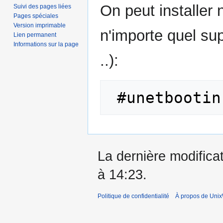
Aller
Aller
On peut installer n
Suivi des pages liées
à
à
Pages spéciales
la
la
Version imprimable
n'importe quel su
Lien permanent
navigation
recherche
Informations sur la page
..):
La dernière modificat
à 14:23.
Politique de confidentialité
À propos de Unix