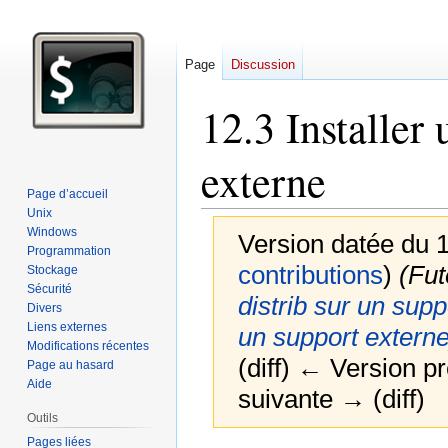
Page
Discussion
12.3 Installer 
externe
Page d’accueil
Unix
Windows
Version datée du 1
Programmation
contributions
)
(Fut
Stockage
Sécurité
distrib sur un supp
Divers
Liens externes
un support extern
Modifications récentes
(diff) ← Version pr
Page au hasard
Aide
suivante → (diff)
Outils
Pages liées