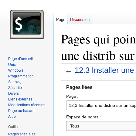
Page
Discussion
Pages qui point
une distrib su
Page d’accueil
Unix
←
12.3 Installer une
Windows
Programmation
Stockage
Aller
Aller
Pages liées
Sécurité
à
à
Divers
Page :
la
la
Liens externes
navigation
recherche
Modifications récentes
Page au hasard
Espace de noms :
Aide
Tous
Outils
Pages spéciales