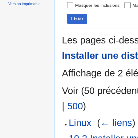
Version imprimable
Masquer les inclusions
Ma
Lister
Les pages ci-dess
Installer une dis
Affichage de 2 él
Voir (
50 précéden
|
500
)
Linux
‎
(
← liens
)