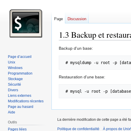
Page
Discussion
1.3 Backup et restaur
Aller
Aller
Backup d'un base:
à
à
Page d’accueil
la
la
Unix
navigation
recherche
Windows
Programmation
Restauration d'une base:
Stockage
Sécurité
Divers
Liens externes
Modifications récentes
Page au hasard
Aide
La dernière modification de cette page a été fai
Outils
Politique de confidentialité
À propos de Unix
Pages liées