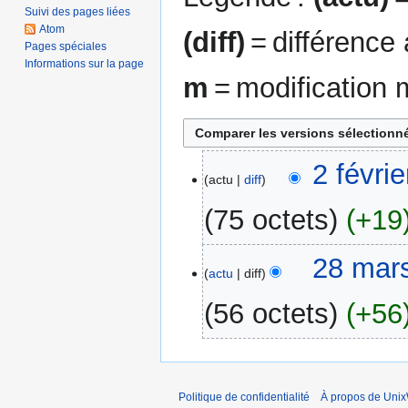
Suivi des pages liées
Atom
(diff)
= différence
Pages spéciales
Informations sur la page
m
= modification 
2
2 févri
actu
diff
février
2016
75 octets
+19
A
28
28 mar
u
actu
diff
mars
c
2012
56 octets
+56
u
n
A
r
u
é
c
s
Politique de confidentialité
À propos de Unix
u