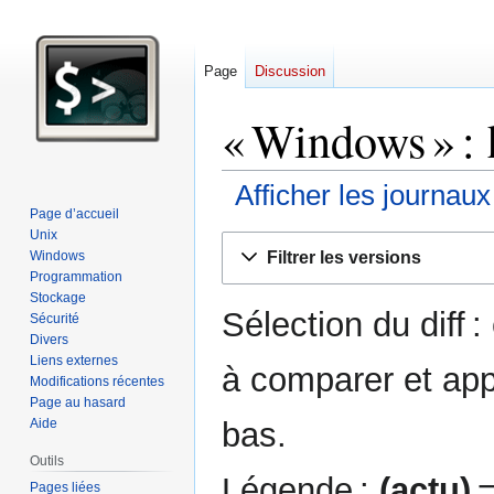
Page
Discussion
« Windows » : 
Afficher les journau
Page d’accueil
Unix
Aller
Aller
Filtrer les versions
Windows
à
à
Programmation
la
la
Stockage
Sélection du diff 
navigation
recherche
Sécurité
Divers
Liens externes
à comparer et app
Modifications récentes
Page au hasard
bas.
Aide
Outils
Légende :
(actu)
=
Pages liées