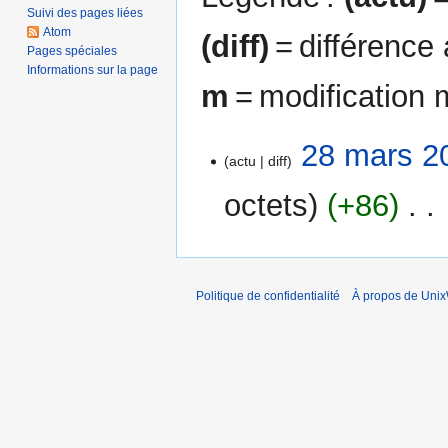
Suivi des pages liées
Atom
(diff)
= différence
Pages spéciales
Informations sur la page
m
= modification 
28
28 mars 2
actu
diff
mars
2012
octets
+86
‎
A
u
c
Politique de confidentialité
À propos de Unix
u
n
r
é
s
u
m