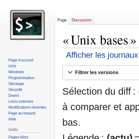
Page
Discussion
« Unix bases » 
Afficher les journau
Page d’accueil
Unix
Aller
Aller
Filtrer les versions
Windows
à
à
Programmation
la
la
Stockage
Sélection du diff 
navigation
recherche
Sécurité
Divers
Liens externes
à comparer et app
Modifications récentes
Page au hasard
bas.
Aide
Outils
Légende :
(actu)
=
Pages liées