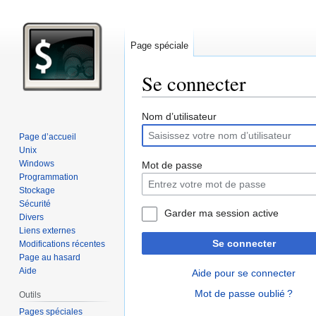
Page spéciale
Se connecter
Aller
Aller
Nom d’utilisateur
à
à
Page d’accueil
la
la
Unix
navigation
recherche
Windows
Mot de passe
Programmation
Stockage
Sécurité
Garder ma session active
Divers
Liens externes
Se connecter
Modifications récentes
Page au hasard
Aide
Aide pour se connecter
Mot de passe oublié ?
Outils
Pages spéciales