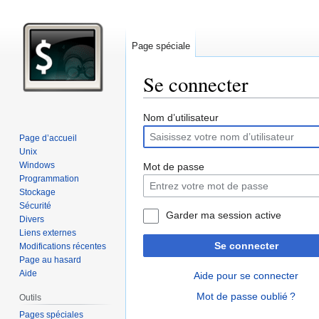
Page spéciale
Se connecter
Aller
Aller
Nom d’utilisateur
à
à
Page d’accueil
la
la
Unix
navigation
recherche
Windows
Mot de passe
Programmation
Stockage
Sécurité
Garder ma session active
Divers
Liens externes
Se connecter
Modifications récentes
Page au hasard
Aide
Aide pour se connecter
Mot de passe oublié ?
Outils
Pages spéciales