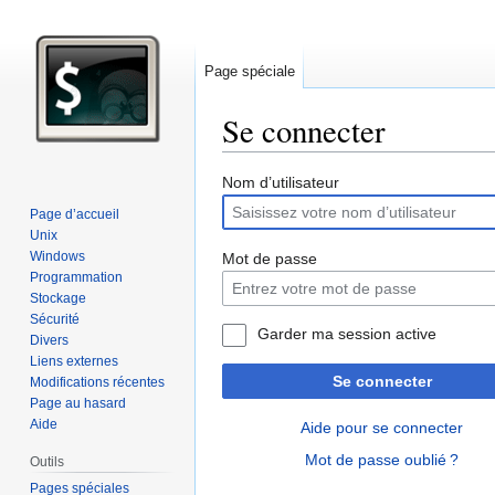
Page spéciale
Se connecter
Aller
Aller
Nom d’utilisateur
à
à
Page d’accueil
la
la
Unix
navigation
recherche
Windows
Mot de passe
Programmation
Stockage
Sécurité
Garder ma session active
Divers
Liens externes
Se connecter
Modifications récentes
Page au hasard
Aide
Aide pour se connecter
Mot de passe oublié ?
Outils
Pages spéciales