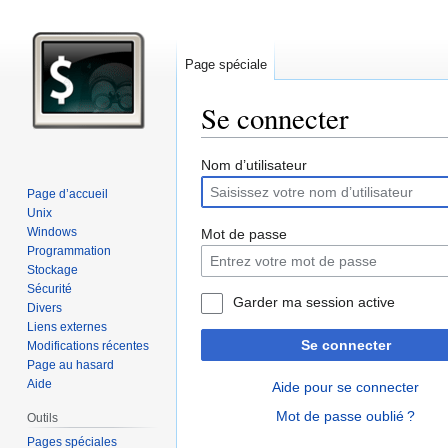
Page spéciale
Se connecter
Aller
Aller
Nom d’utilisateur
à
à
Page d’accueil
la
la
Unix
navigation
recherche
Windows
Mot de passe
Programmation
Stockage
Sécurité
Garder ma session active
Divers
Liens externes
Se connecter
Modifications récentes
Page au hasard
Aide
Aide pour se connecter
Mot de passe oublié ?
Outils
Pages spéciales