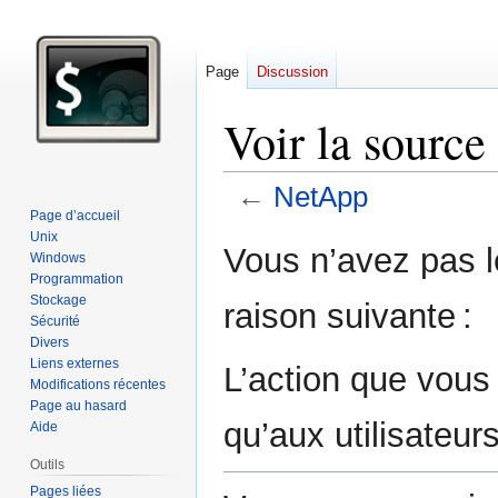
Page
Discussion
Voir la sourc
←
NetApp
Page d’accueil
Unix
Aller
Aller
Vous n’avez pas le
Windows
à
à
Programmation
la
la
Stockage
raison suivante :
navigation
recherche
Sécurité
Divers
Liens externes
L’action que vous
Modifications récentes
Page au hasard
qu’aux utilisateur
Aide
Outils
Pages liées