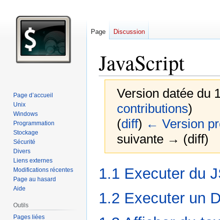
Page
Discussion
JavaScript
Version datée du 
Page d’accueil
Unix
contributions
)
Windows
(
diff
)
← Version p
Programmation
Stockage
suivante → (diff)
Sécurité
Divers
Liens externes
Aller
Aller
1.1 Executer du J
Modifications récentes
à
à
Page au hasard
la
la
Aide
1.2 Executer un 
navigation
recherche
Outils
Pages liées