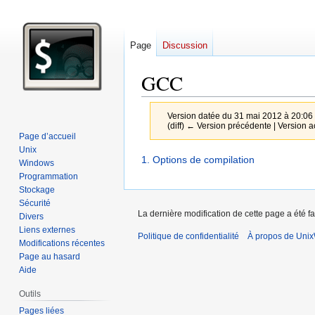
Page
Discussion
GCC
Version datée du 31 mai 2012 à 20:06
(diff) ← Version précédente | Version act
Page d’accueil
Unix
Aller
Aller
1. Options de compilation
Windows
à
à
Programmation
la
la
Stockage
Sécurité
navigation
recherche
La dernière modification de cette page a été fa
Divers
Liens externes
Politique de confidentialité
À propos de Unix
Modifications récentes
Page au hasard
Aide
Outils
Pages liées