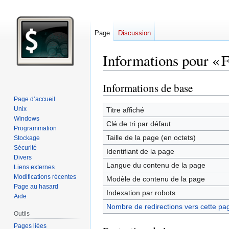
Page
Discussion
Informations pour « F
Informations de base
Aller
Aller
à
à
Page d’accueil
la
la
Unix
Titre affiché
Windows
navigation
recherche
Clé de tri par défaut
Programmation
Taille de la page (en octets)
Stockage
Sécurité
Identifiant de la page
Divers
Langue du contenu de la page
Liens externes
Modifications récentes
Modèle de contenu de la page
Page au hasard
Indexation par robots
Aide
Nombre de redirections vers cette pa
Outils
Pages liées