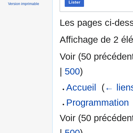
Lister
Version imprimable
Les pages ci-dess
Affichage de 2 él
Voir (
50 précéden
|
500
)
Accueil
‎
(
← lien
Programmation
Voir (
50 précéden
|
500
)