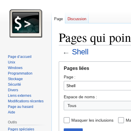
Page
Discussion
Pages qui point
←
Shell
Page d’accueil
Unix
Aller
Aller
Pages liées
Windows
à
à
Programmation
Page :
la
la
Stockage
navigation
recherche
Sécurité
Divers
Liens externes
Espace de noms :
Modifications récentes
Tous
Page au hasard
Aide
Masquer les inclusions
Ma
Outils
Pages spéciales