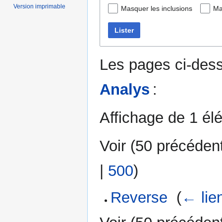
Version imprimable
Masquer les inclusions
Ma
Lister
Les pages ci-dess
Analys
:
Affichage de 1 él
Voir (
50 précéden
|
500
)
Reverse
‎
(
← lie