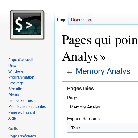
Page
Discussion
Pages qui poi
Analys »
Page d’accueil
Unix
←
Memory Analys
Windows
Programmation
Stockage
Aller
Aller
Pages liées
Sécurité
à
à
Divers
Page :
la
la
Liens externes
navigation
recherche
Modifications récentes
Page au hasard
Espace de noms :
Aide
Tous
Outils
Pages spéciales