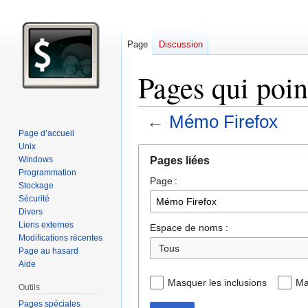
Page
Discussion
Pages qui poin
←
Mémo Firefox
Page d’accueil
Unix
Aller
Aller
Pages liées
Windows
à
à
Programmation
Page :
la
la
Stockage
navigation
recherche
Sécurité
Divers
Liens externes
Espace de noms :
Modifications récentes
Tous
Page au hasard
Aide
Masquer les inclusions
Ma
Outils
Pages spéciales