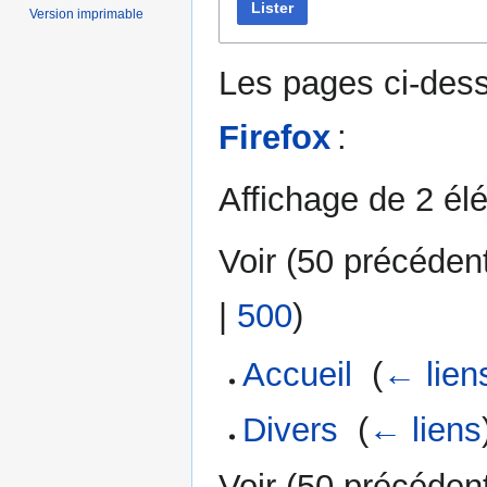
Lister
Version imprimable
Les pages ci-dess
Firefox
:
Affichage de 2 él
Voir (
50 précéden
|
500
)
Accueil
‎
(
← lien
Divers
‎
(
← liens
Voir (
50 précéden