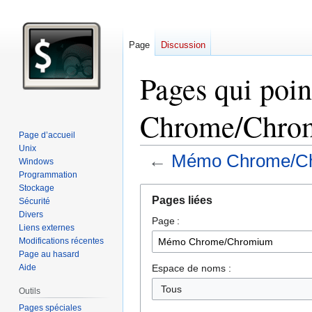
Page
Discussion
Pages qui poi
Chrome/Chro
Page d’accueil
Unix
←
Mémo Chrome/C
Windows
Programmation
Stockage
Aller
Aller
Pages liées
Sécurité
à
à
Divers
Page :
la
la
Liens externes
navigation
recherche
Modifications récentes
Page au hasard
Espace de noms :
Aide
Tous
Outils
Pages spéciales