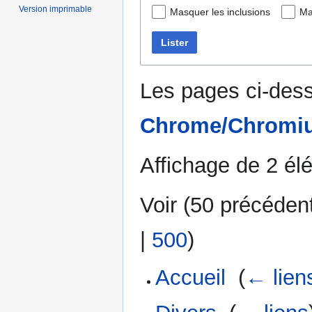
Version imprimable
Masquer les inclusions
Ma
Lister
Les pages ci-dess
Chrome/Chromi
Affichage de 2 él
Voir (
50 précéden
|
500
)
Accueil
‎
(
← lien